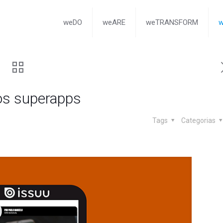
weDO
weARE
weTRANSFORM
os superapps
Tags
Categorias