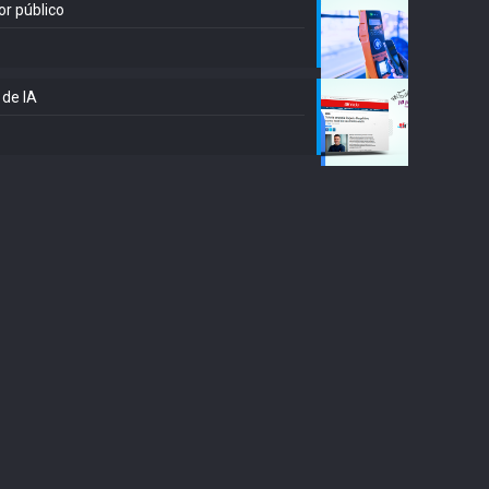
or público
 de IA