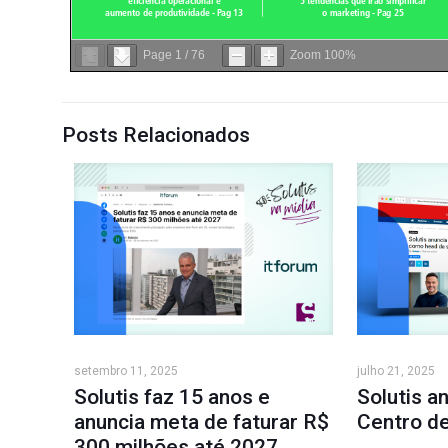
Page
1
/
76
Zoom
100%
Posts Relacionados
setembro 11, 2025
julho 21, 2025
Solutis faz 15 anos e
Solutis a
anuncia meta de faturar R$
Centro de
300 milhões até 2027