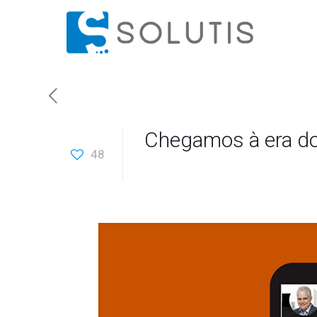
Chegamos à era d
48