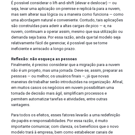
É possível considerar o lift-and-shift (elevar e deslocar) — ou
seja, levar uma aplicação on-premise e replicá-la para a nuvem,
mas sem alterar sua lógica ou a maneira como funciona — como
uma abordagem natural e conveniente. Contudo, tais aplicações
são construídas para aderir a altas cargas de pico — e, na
nuvem, continuam a operar assim, mesmo que sua utilização ou
demanda seja baixa. Por essa razão, ainda que tal modelo seja
relativamente fácil de gerenciar, é possível que se torne
ineficiente e arriscado a longo prazo.
Reflexão: não esqueça as pessoas
Finalmente, é preciso considerar que a migração para a nuvem
não é um projeto, mas uma jornada. Deve-se, assim, preparar as
pessoas — ou melhor, os usuários finais —, já que novas
maneiras de trabalhar serão introduzidas na organização. Afinal,
em muitos casos os negócios em nuvem possibilitam uma
tomada de decisão mais ágil, simplificam processos e
permitem automatizar tarefas e atividades, entre outras
vantagens.
Para todos os efeitos, esses fatores levarão a uma redefinição
de papéis e responsabilidades. Por essa razão, é muito
importante comunicar, com clareza, os benefícios que o novo
modelo trará à empresa, bem como estabelecer canais de