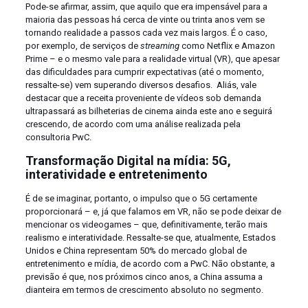
Pode-se afirmar, assim, que aquilo que era impensável para a
maioria das pessoas há cerca de vinte ou trinta anos vem se
tornando realidade a passos cada vez mais largos. É o caso,
por exemplo, de serviços de
streaming
como Netflix e Amazon
Prime – e o mesmo vale para a realidade virtual (VR), que apesar
das dificuldades para cumprir expectativas (até o momento,
ressalte-se) vem superando diversos desafios. Aliás, vale
destacar que a receita proveniente de vídeos sob demanda
ultrapassará as bilheterias de cinema ainda este ano e seguirá
crescendo, de acordo com uma análise realizada pela
consultoria PwC.
Transformação
Digital na
mídia: 5G,
interatividade e entretenimento
É de se imaginar, portanto, o impulso que o 5G certamente
proporcionará – e, já que falamos em VR, não se pode deixar de
mencionar os videogames – que, definitivamente, terão mais
realismo e interatividade. Ressalte-se que, atualmente, Estados
Unidos e China representam 50% do mercado global de
entretenimento e mídia, de acordo com a PwC. Não obstante, a
previsão é que, nos próximos cinco anos, a China assuma a
dianteira em termos de crescimento absoluto no segmento.