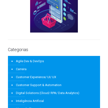
Categorias
Agile Dev & DevOps
Carreira
Customer Experience/ UI/ UX
Customer Support & Automation
Digital Solutions (Cloud/ RPA/ Data Analytics)
Inteligência Artificial