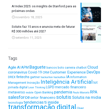
AI Index 2025: os insights de Stanford para as
próximas ondas
novembro 18, 2025
Solutis faz 15 anos e anuncia meta de faturar
R$ 300 milhões até 2027
setembro 11, 2025
Tags
Baguete
Cloud
Agile
AI
APM
bancos
bots
carreira
chatbot
DevOps
coronavirus
Customer Experience
Covid-19
CRM
fintechs
IA
DREX
gartner
Information
hackarhon
hackathon
Inteligência Artificial
Iot
Management
Inovação
LGPD
mercado financeiro
jornada digital
Lean Thinking
pandemia
RPA
metaverso
Open Banking
mobile
Paulo Marcelo
solutis
salesforce
Solutis na midia
setor financeiro
ti inside
tendencias
tecnologia
transformação digital
User