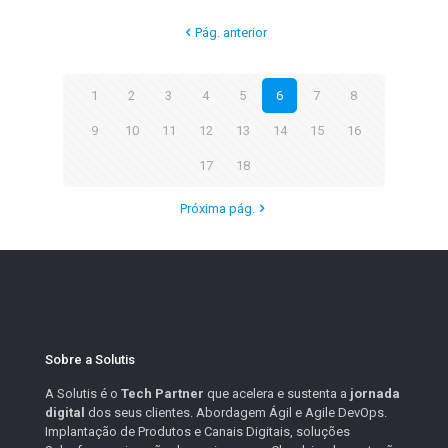
Pág. anterior
1
2
3
4
5
6
7
8
9
10
11
12
13
14
15
16
17
18
Próxima pág.
Sobre a Solutis
A Solutis é o
Tech Partner
que acelera e sustenta a
jornada
digital
dos seus clientes. Abordagem Ágil e Agile DevOps.
Implantação de Produtos e Canais Digitais, soluções